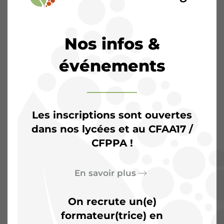
Nos infos &
événements
Les inscriptions sont ouvertes
dans nos lycées et au CFAA17 /
CFPPA !
L’Agrocampus de
Saintonge :
Plus qu’une
En savoir plus
salle de classe, un terrain
On recrute un(e)
d’aventures
formateur(trice) en