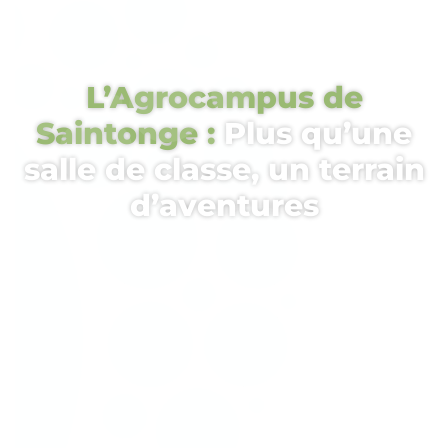
L’Agrocampus de
Saintonge :
Plus qu’une
salle de classe, un terrain
d’aventures