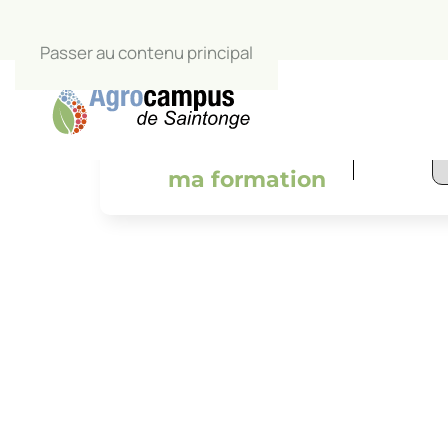
Passer au contenu principal
L’Agrocamp
salle de c
Je trouve
ma formation