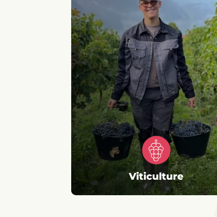
Générale
Agriculture
et
et
technologique
élevage
Viticulture