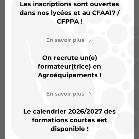
Les inscriptions sont ouvertes
dans nos lycées et au CFAA17 /
CFPPA !
L’Agrocampus de
Saintonge :
Plus qu’une
En savoir plus
salle de classe, un terrain
On recrute un(e)
d’aventures
formateur(trice) en
Agroéquipements !
En savoir plus
Le calendrier 2026/2027 des
formations courtes est
disponible !