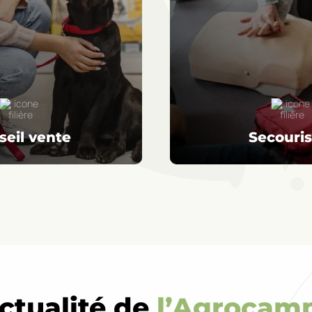
seil vente
Secouri
actualité de
l’Agrocam