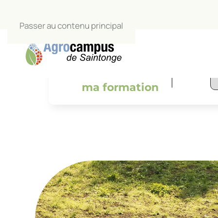
Passer au contenu principal
L’Agrocamp
salle de c
Je trouve
ma formation