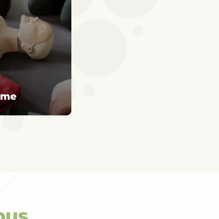
sme
pus