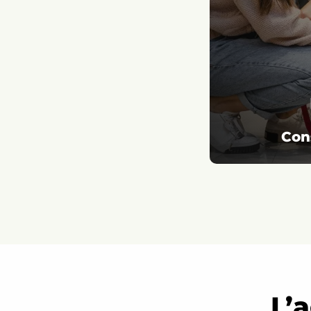
Con
L’