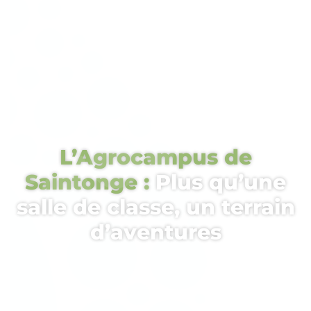
L’Agrocampus de
Saintonge :
Plus qu’une
salle de classe, un terrain
d’aventures