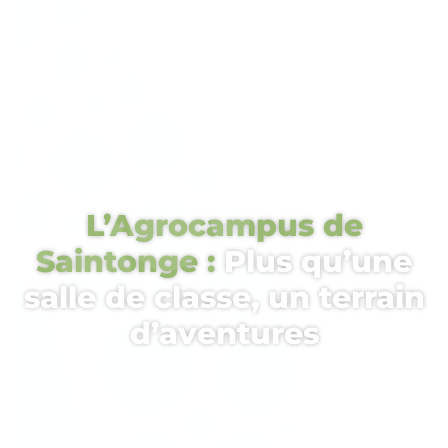
L’Agrocampus de
Saintonge :
Plus qu’une
salle de classe, un terrain
d’aventures