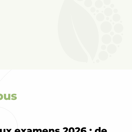
urisme
pus
aux examens 2026 : de