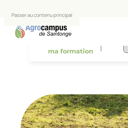
Passer au contenu principal
L’Agrocamp
salle de c
Je trouve
ma formation