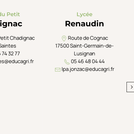
du Petit
Lycée
ignac
Renaudin
Petit Chadignac
Route de Cognac
Saintes
17500 Saint-Germain-de-
 74 32 77
Lusignan
es@educagri.fr
05 46 48 04 44
lpa.jonzac@educagri.fr