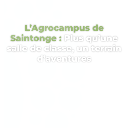
L’Agrocampus de
Saintonge :
Plus qu’une
salle de classe, un terrain
d’aventures