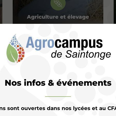
Agriculture et élevage
Nos infos & événements
Horticulture
–
maraichage
ons sont ouvertes dans nos lycées et au CF