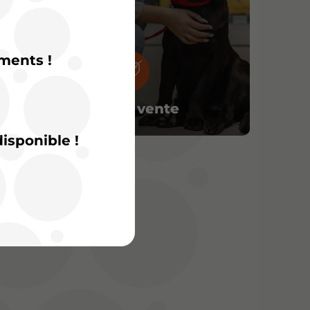
ments !
Conseil vente
isponible !