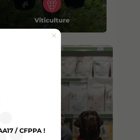
Viticulture
AA17 / CFPPA !