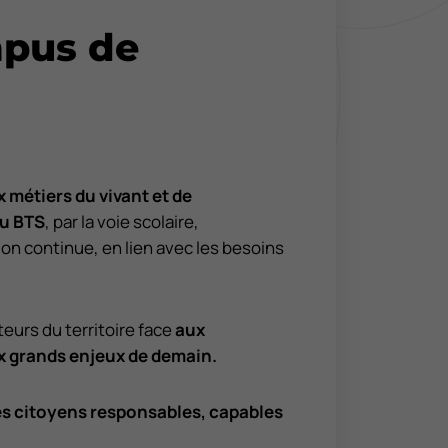
pus de
 métiers du vivant et de
u BTS
, par la voie scolaire,
ion continue, en lien avec les besoins
urs du territoire face
aux
x grands enjeux de demain.
es citoyens responsables, capables