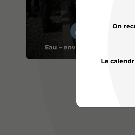
On rec
Eau – environnement
Le calendr