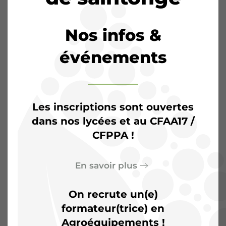
Nos infos &
événements
Les inscriptions sont ouvertes
dans nos lycées et au CFAA17 /
CFPPA !
L’Agrocampus de
En savoir plus
Saintonge :
Plus qu’une
salle de classe, un terrain
On recrute un(e)
formateur(trice) en
d’aventures
Agroéquipements !