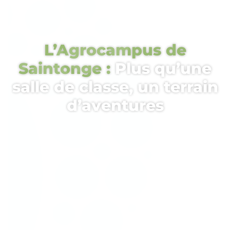
L’Agrocampus de
Saintonge :
Plus qu’une
salle de classe, un terrain
d’aventures