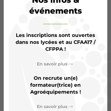
événements
Les inscriptions sont ouvertes
dans nos lycées et au CFAA17 /
CFPPA !
L’Agrocampus de
Saintonge :
Plus qu’une
En savoir plus
salle de classe, un terrain
On recrute un(e)
d’aventures
formateur(trice) en
Agroéquipements !
En savoir plus