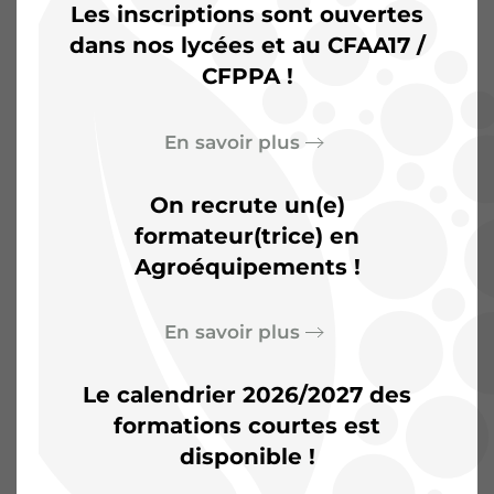
Les inscriptions sont ouvertes
dans nos lycées et au CFAA17 /
CFPPA !
L’Agrocampus de
Saintonge :
Plus qu’une
En savoir plus
salle de classe, un terrain
On recrute un(e)
d’aventures
formateur(trice) en
Agroéquipements !
En savoir plus
Le calendrier 2026/2027 des
formations courtes est
disponible !