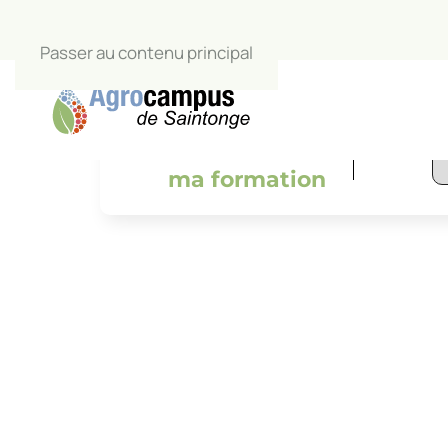
Passer au contenu principal
L’Agrocamp
salle de c
Je trouve
ma formation