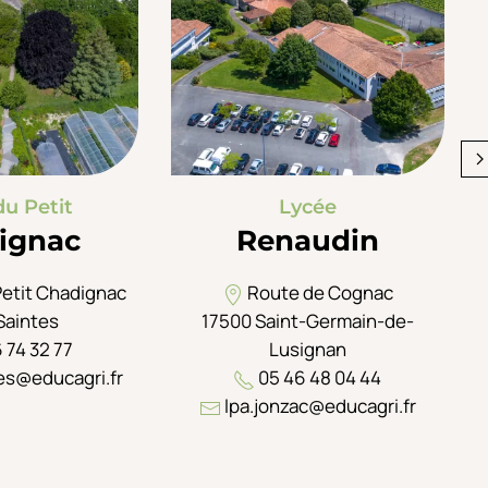
du Petit
Lycée
ignac
Renaudin
Petit Chadignac
Route de Cognac
Saintes
17500 Saint-Germain-de-
 74 32 77
Lusignan
es@educagri.fr
05 46 48 04 44
lpa.jonzac@educagri.fr