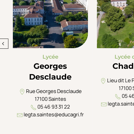
Lycée
Lycée 
Georges
Chad
Desclaude
Lieu dit Le 
17100 
Rue Georges Desclaude
05 46
17100 Saintes
legta.saint
05 46 93 31 22
legta.saintes@educagri.fr