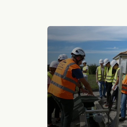
Générale
Agriculture
et
et
technologique
élevage
Viticulture