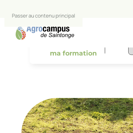
Passer au contenu principal
L’Agrocamp
salle de c
Je trouve
ma formation