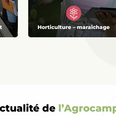
t
Horticulture – maraichage
Conseil
vente
Secourisme
actualité de
l’Agrocam