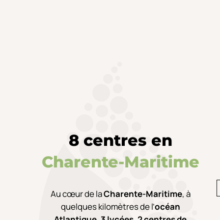
8 centres en
Charente-Maritime
Au cœur de la
Charente-Maritime
,
à
quelques kilomètres de l’
océan
Atlantique
,
3 lycées
,
2 centres de