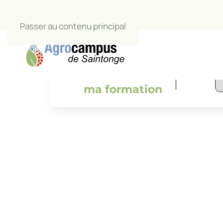
Passer au contenu principal
L’Agrocamp
salle de c
Je trouve
ma formation