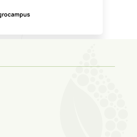
’Agrocampus
urisme