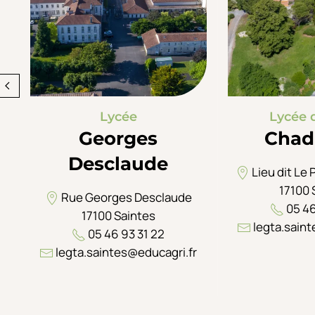
Lycée
Lycée 
Georges
Chad
Desclaude
Lieu dit Le 
17100 
Rue Georges Desclaude
05 46
17100 Saintes
legta.saint
05 46 93 31 22
legta.saintes@educagri.fr