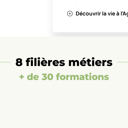
Découvrir la vie à l
8 filières métiers
+ de 30 formations
Générale
Agriculture
Eau
Horticulture
et
et
–
–
Conseil
technologique
élevage
Viticulture
environnement
maraichage
Paysage
vente
Seco