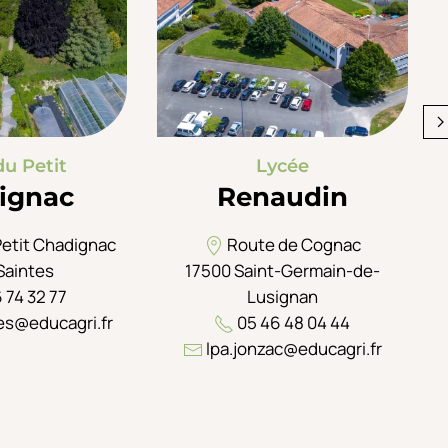
du Petit
Lycée
ignac
Renaudin
Petit Chadignac
Route de Cognac
Saintes
17500 Saint-Germain-de-
 74 32 77
Lusignan
es@educagri.fr
05 46 48 04 44
lpa.jonzac@educagri.fr