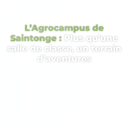
L’Agrocampus de
Saintonge :
Plus qu’une
salle de classe, un terrain
d’aventures