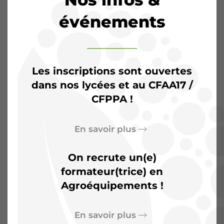
événements
Les inscriptions sont ouvertes
dans nos lycées et au CFAA17 /
CFPPA !
L’Agrocampus de
Saintonge :
Plus qu’une
En savoir plus
salle de classe, un terrain
On recrute un(e)
d’aventures
formateur(trice) en
Agroéquipements !
En savoir plus