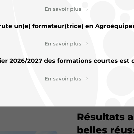
Secourisme
En savoir plus
rute un(e) formateur(trice) en Agroéquipe
En savoir plus
ier 2026/2027 des formations courtes est d
actualité de
l’Agrocam
En savoir plus
Résultats 
belles réus