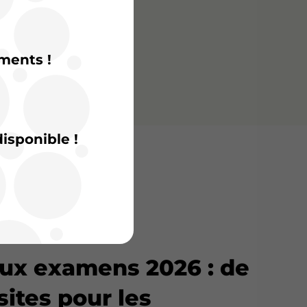
ments !
isponible !
pus
aux examens 2026 : de
sites pour les