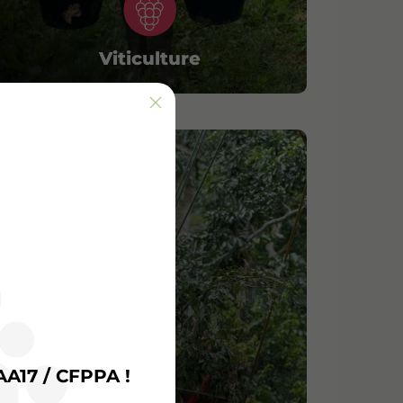
Viticulture
AA17 / CFPPA !