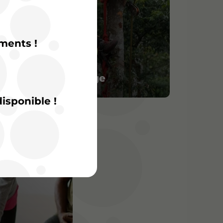
ments !
Paysage
isponible !