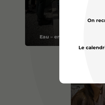
On rec
Eau – environnement
Le calendr