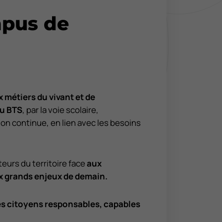
pus de
 métiers du vivant et de
u BTS
, par la voie scolaire,
ion continue, en lien avec les besoins
urs du territoire face
aux
x grands enjeux de demain.
es citoyens responsables, capables