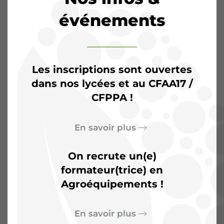
événements
Les inscriptions sont ouvertes
dans nos lycées et au CFAA17 /
CFPPA !
L’Agrocampus de
Saintonge :
Plus qu’une
En savoir plus
salle de classe, un terrain
On recrute un(e)
d’aventures
formateur(trice) en
Agroéquipements !
En savoir plus