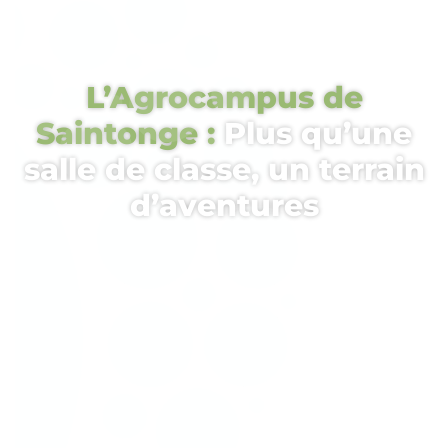
L’Agrocampus de
Saintonge :
Plus qu’une
salle de classe, un terrain
d’aventures