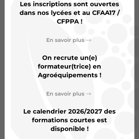
Les inscriptions sont ouvertes
dans nos lycées et au CFAA17 /
CFPPA !
L’Agrocampus de
Saintonge :
Plus qu’une
En savoir plus
salle de classe, un terrain
On recrute un(e)
d’aventures
formateur(trice) en
Agroéquipements !
En savoir plus
Le calendrier 2026/2027 des
formations courtes est
disponible !