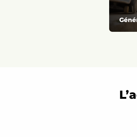
Génér
L’