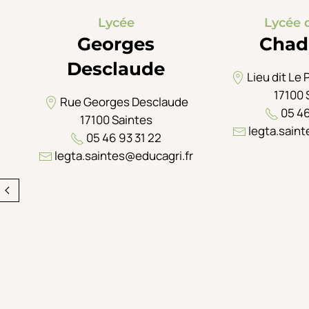
Lycée
Lycée 
Georges
Chad
Desclaude
Lieu dit Le 
17100 
Rue Georges Desclaude
05 46
17100 Saintes
legta.saint
05 46 93 31 22
legta.saintes@educagri.fr