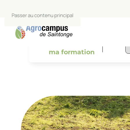
Passer au contenu principal
L’Agrocamp
salle de c
Je trouve
ma formation