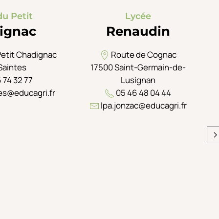
du Petit
Lycée
ignac
Renaudin
Petit Chadignac
Route de Cognac
Saintes
17500 Saint-Germain-de-
 74 32 77
Lusignan
es@educagri.fr
05 46 48 04 44
lpa.jonzac@educagri.fr