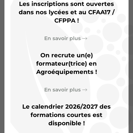
Les inscriptions sont ouvertes
dans nos lycées et au CFAA17 /
CFPPA !
L’Agrocampus de
Saintonge :
Plus qu’une
En savoir plus
salle de classe, un terrain
On recrute un(e)
d’aventures
formateur(trice) en
Agroéquipements !
En savoir plus
Le calendrier 2026/2027 des
formations courtes est
disponible !