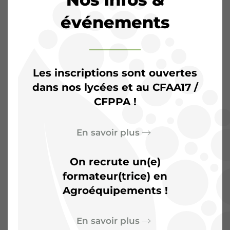
événements
Les inscriptions sont ouvertes
dans nos lycées et au CFAA17 /
CFPPA !
L’Agrocampus de
Saintonge :
Plus qu’une
En savoir plus
salle de classe, un terrain
On recrute un(e)
d’aventures
formateur(trice) en
Agroéquipements !
En savoir plus