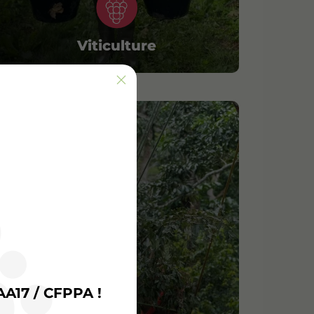
Viticulture
AA17 / CFPPA !