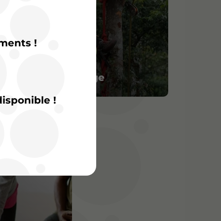
ments !
Paysage
isponible !