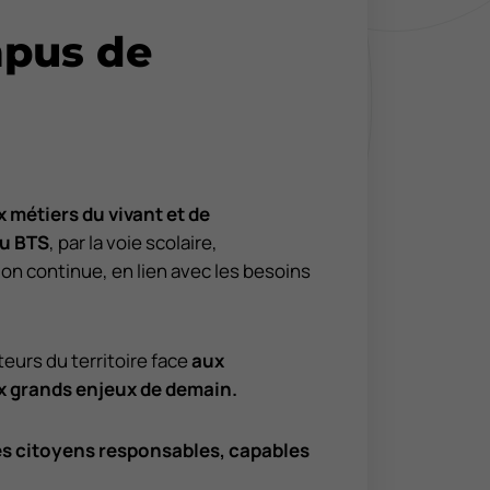
pus de
 métiers du vivant et de
u BTS
, par la voie scolaire,
ion continue, en lien avec les besoins
urs du territoire face
aux
x grands enjeux de demain.
es citoyens responsables, capables