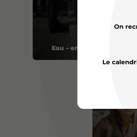
On rec
Eau – environnement
Le calendr