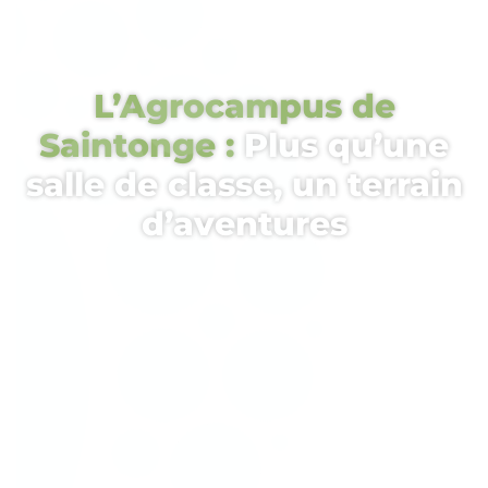
L’Agrocampus de
Saintonge :
Plus qu’une
salle de classe, un terrain
d’aventures