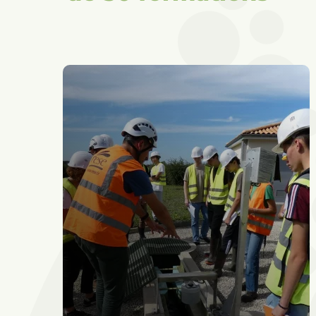
Agriculture
et
élevage
Viticulture