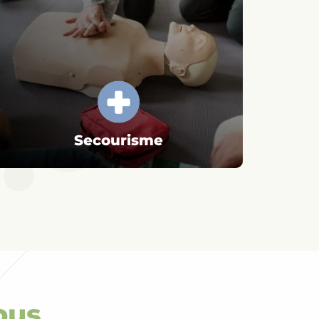
Secourisme
pus