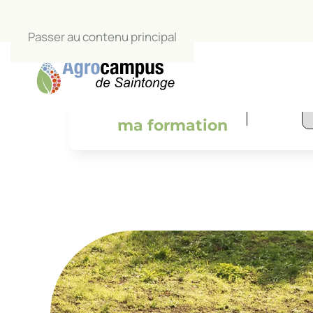
Passer au contenu principal
L’Agrocamp
salle de c
Je trouve
ma formation