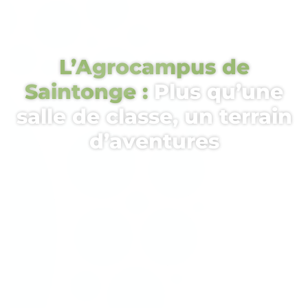
L’Agrocampus de
Saintonge :
Plus qu’une
salle de classe, un terrain
d’aventures