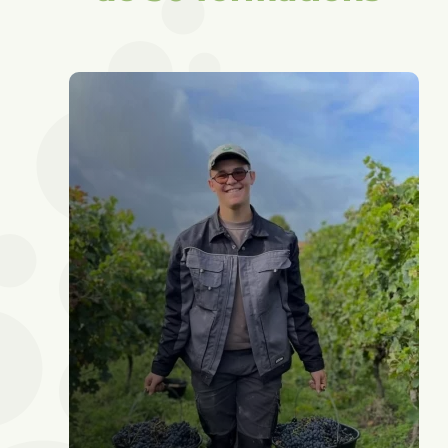
Agriculture
et
élevage