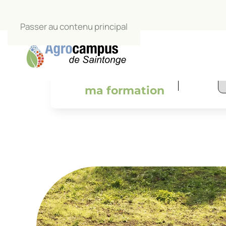
Passer au contenu principal
L’Agrocamp
salle de c
Je trouve
ma formation