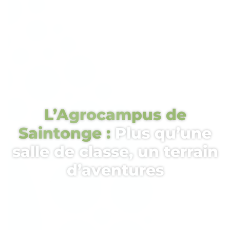
L’Agrocampus de
Saintonge :
Plus qu’une
salle de classe, un terrain
d’aventures