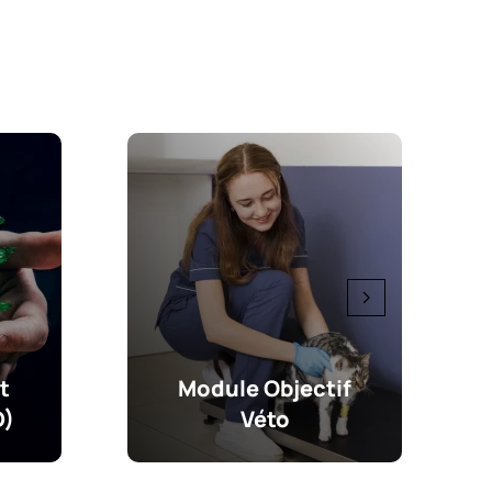
t
Module Objectif
D)
Véto