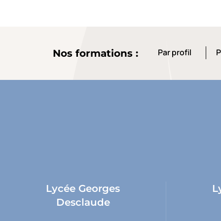
Par profil
P
Nos formations :
Par profil
P
Lycée Georges
L
Desclaude