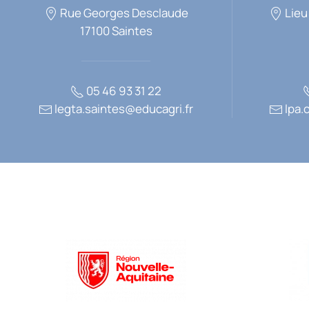
Rue Georges Desclaude
Lieu
17100 Saintes
05 46 93 31 22
legta.saintes@educagri.fr
lpa.