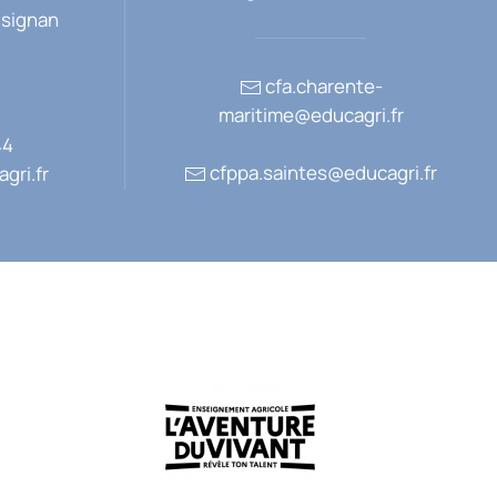
usignan
cfa.charente-
maritime@educagri.fr
44
cfppa.saintes@educagri.fr
gri.fr