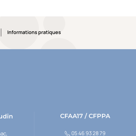
Informations pratiques
Informations pratiques
CFAA17 / CFPPA
udin
05 46 93 28 79
ac,