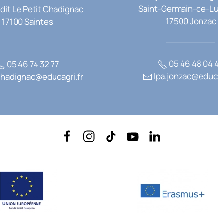
Saint-Germain-de-L
 dit Le Petit Chadignac
17500 Jonzac
17100 Saintes
05 46 48 04 
05 46 74 32 77
lpa.jonzac@educa
chadignac@educagri.fr