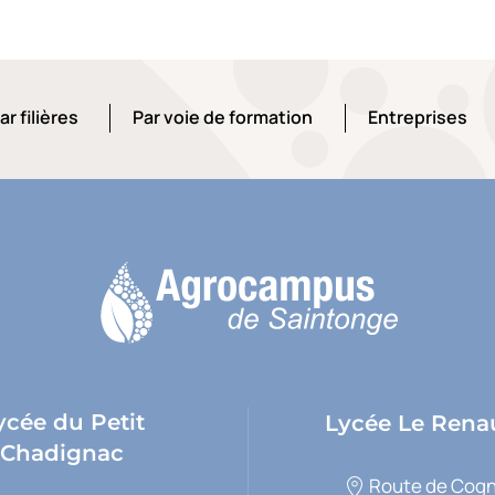
ar filières
Par voie de formation
Entreprises
ar filières
Par voie de formation
Entreprises
ycée du Petit
Lycée Le Rena
Chadignac
Route de Cogn