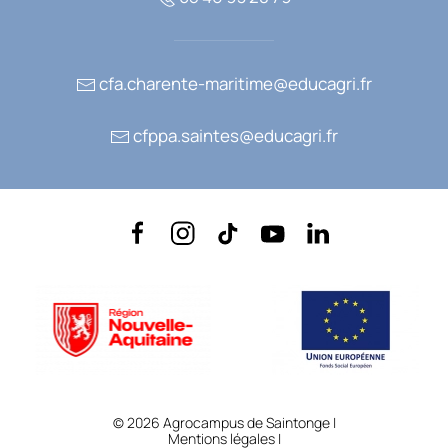
cfa.charente-maritime@educagri.fr
cfppa.saintes@educagri.fr
©
2026
Agrocampus de Saintonge |
Mentions légales
|