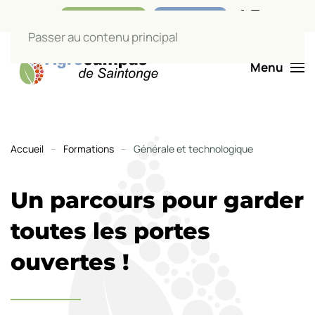
Nos boutiques
Liens utiles
Passer au contenu principal
Menu
Filière Générale et
technologique
Accueil
Formations
Générale et technologique
Un parcours pour garder
toutes les portes
ouvertes !