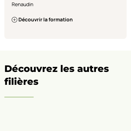
Renaudin
Découvrir la formation
Découvrez les autres
filières
Eau
–
iticulture
environnement