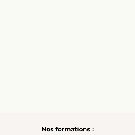
Ho
m
Nos formations :