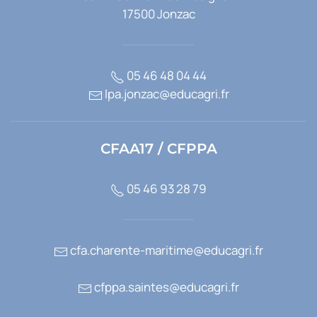
17500 Jonzac
05 46 48 04 44
lpa.jonzac@educagri.fr
CFAA17 / CFPPA
05 46 93 28 79
cfa.charente-maritime@educagri.fr
cfppa.saintes@educagri.fr