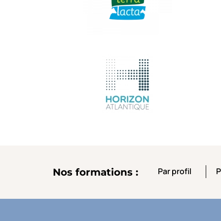
Par profil
P
Nos formations :
Par profil
P