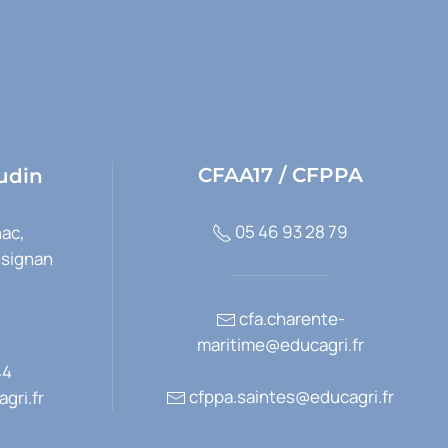
CFAA17 / CFPPA
udin
05 46 93 28 79
ac,
usignan
cfa.charente-
maritime@educagri.fr
44
cfppa.saintes@educagri.fr
gri.fr