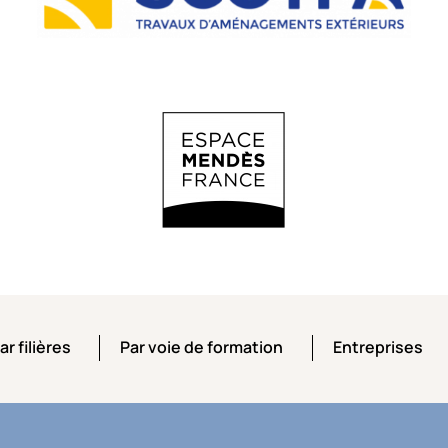
ar filières
Par voie de formation
Entreprises
ar filières
Par voie de formation
Entreprises