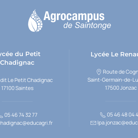
ycée du Petit
Lycée Le Rena
Chadignac
Route de Cogn
Saint-Germain-de-L
 dit Le Petit Chadignac
17500 Jonzac
17100 Saintes
05 46 48 04 
05 46 74 32 77
lpa.jonzac@educa
chadignac@educagri.fr