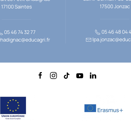
17500 Jonzac
17100 Saintes
05 46 48 04 
05 46 74 32 77
lpa.jonzac@educa
chadignac@educagri.fr