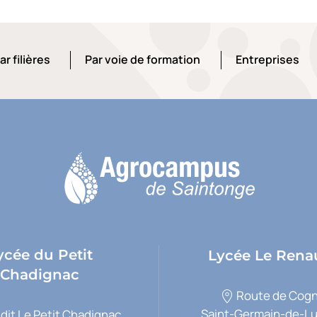
ar filières
Par voie de formation
Entreprises
ar filières
Par voie de formation
Entreprises
ycée du Petit
Lycée Le Rena
Chadignac
Route de Cogn
Saint-Germain-de-L
 dit Le Petit Chadignac