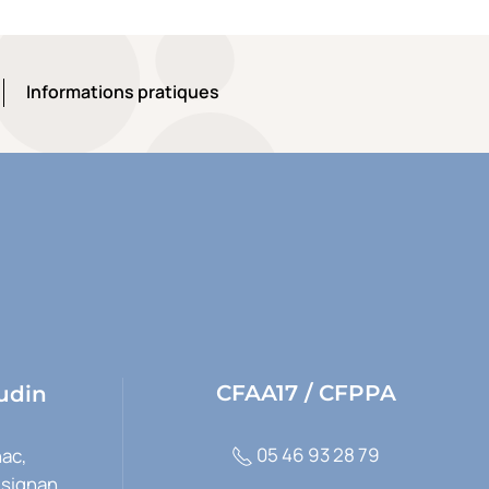
Informations pratiques
Informations pratiques
CFAA17 / CFPPA
udin
05 46 93 28 79
ac,
usignan