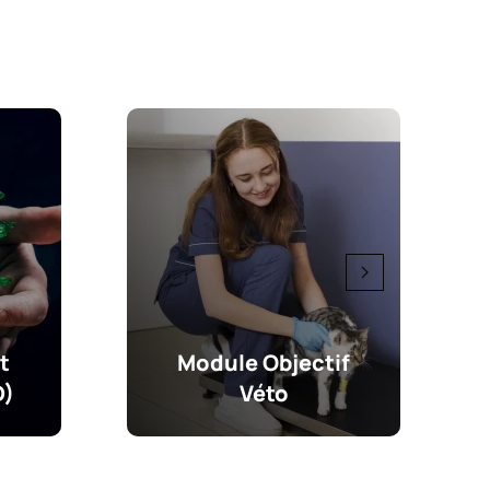
t
Module Objectif
D)
Véto