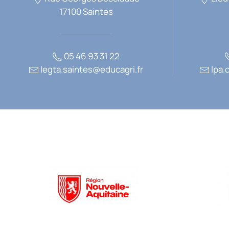
17100 Saintes
05 46 93 31 22
legta.saintes@educagri.fr
lpa.