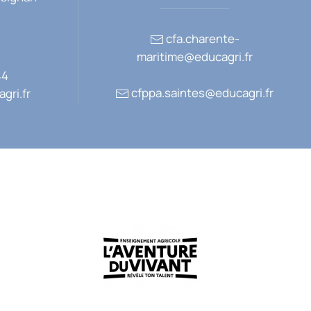
cfa.charente-
maritime@educagri.fr
44
cfppa.saintes@educagri.fr
gri.fr