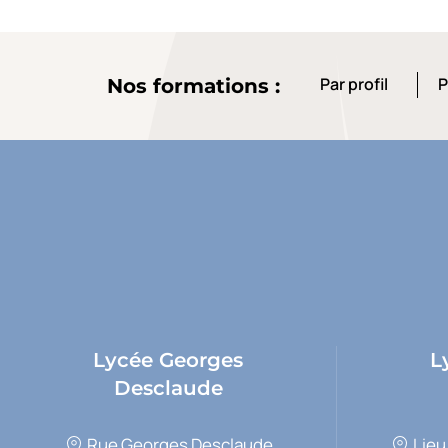
Par profil
P
Nos formations :
Par profil
P
Lycée Georges
L
Desclaude
Rue Georges Desclaude
Lieu