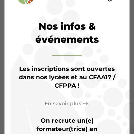
Nos infos &
événements
Les inscriptions sont ouvertes
dans nos lycées et au CFAA17 /
CFPPA !
L’Agrocampus de
Saintonge :
Plus qu’une
En savoir plus
salle de classe, un terrain
On recrute un(e)
d’aventures
formateur(trice) en