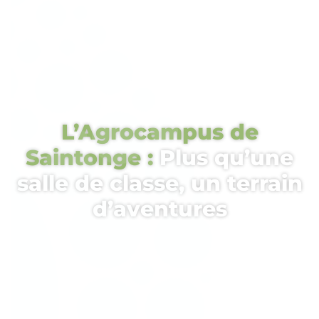
L’Agrocampus de
Saintonge :
Plus qu’une
salle de classe, un terrain
d’aventures