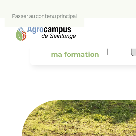
Passer au contenu principal
L’Agrocamp
salle de c
Je trouve
ma formation