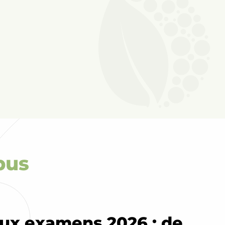
urisme
pus
aux examens 2026 : de