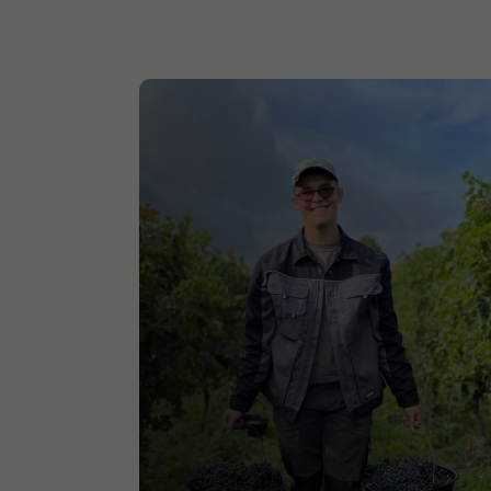
Générale
Agriculture
et
et
technologique
élevage