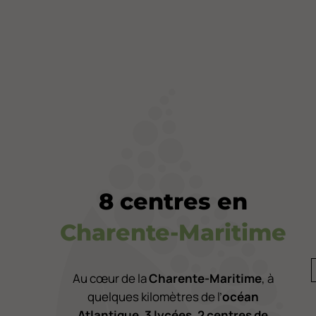
8 centres en
Charente-Maritime
Au cœur de la
Charente-Maritime
,
à
quelques kilomètres de l’
océan
Atlantique
,
3 lycées
,
2 centres de