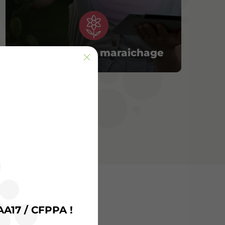
Horticulture – maraichage
pus
AA17 / CFPPA !