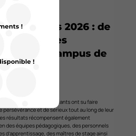
aux examens 2026 : de
ments !
sites pour les
 de l’Agrocampus de
isponible !
lèves, apprentis et étudiants ont su faire
persévérance et de sérieux tout au long de leur
Ces résultats récompensent également
ien des équipes pédagogiques, des personnels
res d’apprentissage, des maîtres de stage ainsi