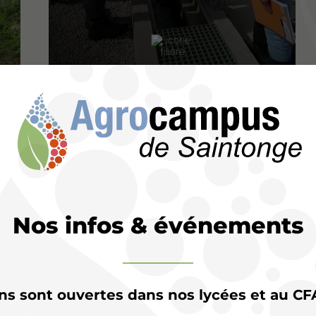
Eau – environnement
Conseil
vente
Secourisme
Nos infos & événements
actualité de
l’Agrocam
ons sont ouvertes dans nos lycées et au CF