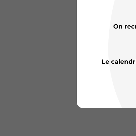
On rec
Le calendr