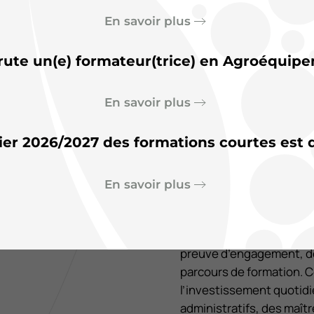
En savoir plus
Résultats 
rute un(e) formateur(trice) en Agroéquipe
belles réus
En savoir plus
apprenants
ier 2026/2027 des formations courtes est d
Saintonge
En savoir plus
Le 20 juillet 2026
Cette année encore, les é
preuve d’engagement, de 
parcours de formation. 
l’investissement quotid
administratifs, des maît