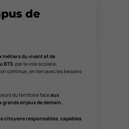
pus de
 métiers du vivant et de
u BTS
, par la voie scolaire,
ion continue, en lien avec les besoins
urs du territoire face
aux
x grands enjeux de demain.
es citoyens responsables, capables