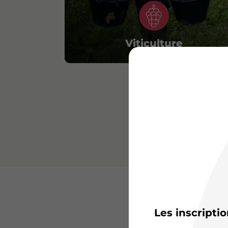
Viticulture
L’
Les inscripti