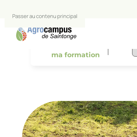
Passer au contenu principal
L’Agrocamp
salle de c
Je trouve
ma formation