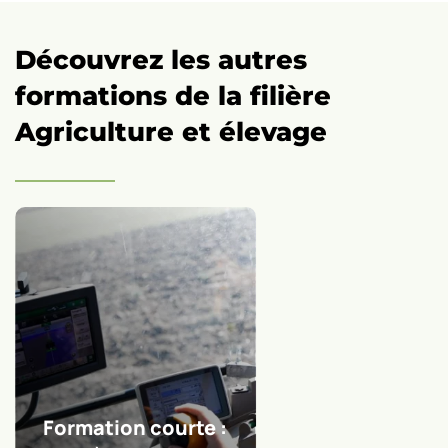
exploitation
ou
Découvrez les autres
de
formations de la filière
mon
Agriculture et élevage
entreprise
du
paysage
:
Formation