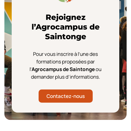
Rejoignez
l’Agrocampus de
Saintonge
Pour vous inscrire à l’une des
formations proposées par
Formation
l’
Agrocampus de Saintonge
ou
courte
demander plus d’informations.
:
L’impression
Contactez-nous
3D
au
service
de
mon