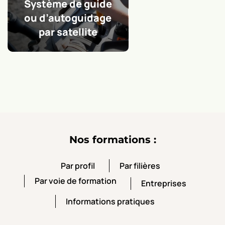
e
Condu
entret
trac
Nos formations :
Par profil
Par filières
Par profil
Par filières
Par voie de formation
Entreprises
Par voie de formation
Entreprises
Informations pratiques
Informations pratiques