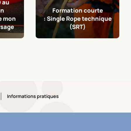
rte
hnique
Formation courte :
Haubanage
Informations pratiques
Informations pratiques