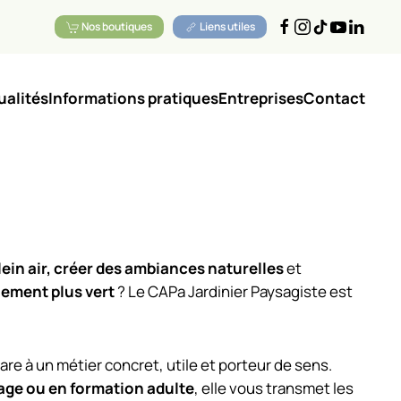
Nos boutiques
Liens utiles
ualités
Informations pratiques
Entreprises
Contact
ein air,
créer des ambiances naturelles
et
nement plus vert
? Le CAPa Jardinier Paysagiste est
re à un métier concret, utile et porteur de sens.
age ou en formation adulte
, elle vous transmet les