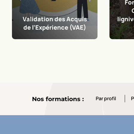
Formation courte :
L’i
Champignons
s
lignivores sur les arbres
explo
d’ornement
entr
Par profil
P
Nos formations :
Par profil
P