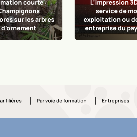
mpression 3D au
ervice de mon
Formation cou
itation ou de mon
: Single Rope tec
eprise du paysage
(SRT)
ar filières
Par voie de formation
Entreprises
ar filières
Par voie de formation
Entreprises