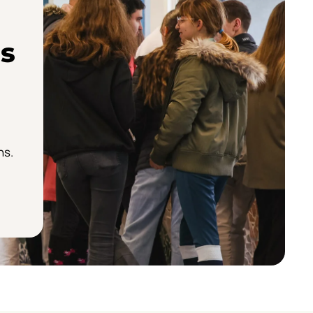
s
ns.