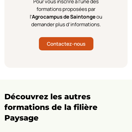
Pour vous inscrire à l’une des
formations proposées par
l’
Agrocampus de Saintonge
ou
demander plus d’informations.
Contactez-nous
F
c
:
C
Découvrez les autres
li
formations de la filière
su
Paysage
le
ar