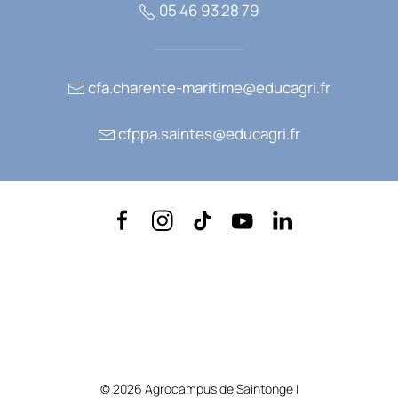
05 46 93 28 79
cfa.charente-maritime@educagri.fr
cfppa.saintes@educagri.fr
©
2026
Agrocampus de Saintonge |