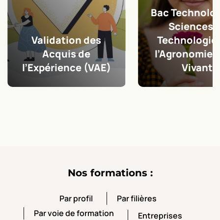
Bac Technolo
Sciences 
Validation des
Technologie
Acquis de
l’Agronomie e
l’Expérience (VAE)
Vivant
Nos formations :
Par profil
Par filières
Par profil
Par filières
Par voie de formation
Entreprises