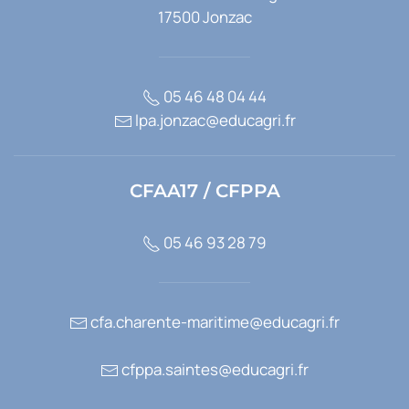
17500 Jonzac
05 46 48 04 44
lpa.jonzac@educagri.fr
CFAA17 / CFPPA
05 46 93 28 79
cfa.charente-maritime@educagri.fr
cfppa.saintes@educagri.fr